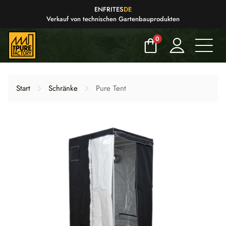
EN
FR
IT
ES
DE
Verkauf von technischen Gartenbauprodukten
0
Start
Schränke
Pure Tent