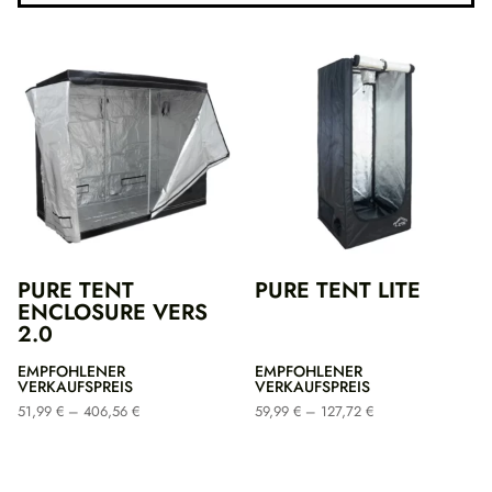
PURE TENT
PURE TENT LITE
ENCLOSURE VERS
2.0
EMPFOHLENER
EMPFOHLENER
VERKAUFSPREIS
VERKAUFSPREIS
Preisspanne:
Preisspanne:
51,99
€
–
406,56
€
59,99
€
–
127,72
€
51,99 €
59,99 €
bis
bis
406,56 €
127,72 €