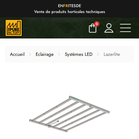
EN
FR
IT
ES
DE
Vente de produits horticoles techniques
0
Accueil
Eclairage
Systèmes LED
Lazerlite