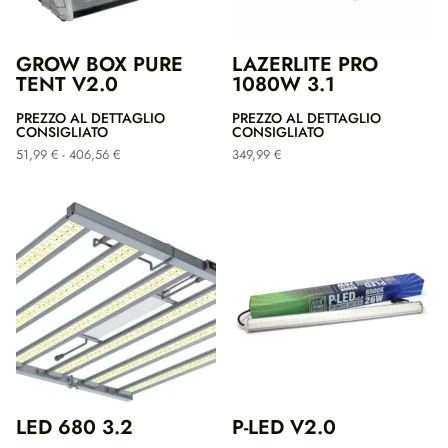
GROW BOX PURE
LAZERLITE PRO
TENT V2.0
1080W 3.1
PREZZO AL DETTAGLIO
PREZZO AL DETTAGLIO
CONSIGLIATO
CONSIGLIATO
Fascia
51,99
€
-
406,56
€
349,99
€
di
prezzo:
da
51,99 €
a
406,56 €
LED 680 3.2
P-LED V2.0