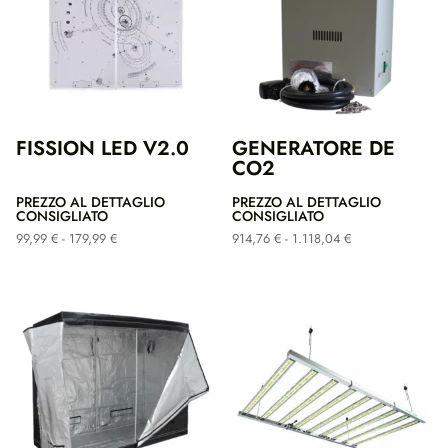
FISSION LED V2.0
GENERATORE DE
CO2
PREZZO AL DETTAGLIO
PREZZO AL DETTAGLIO
CONSIGLIATO
CONSIGLIATO
Fascia
Fascia
99,99
€
-
179,99
€
914,76
€
-
1.118,04
€
di
di
prezzo:
prezzo:
da
da
99,99 €
914,76 €
a
a
179,99 €
1.118,04 €