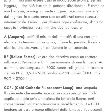
acronimi possono essere usati in modo eccessivo o presi alla
leggera, il che può lasciare le persone disorientate. E come se
non bastasse, la maggior parte di questi acronimi proviene
dall’inglese, in quanto sono spesso utilizzati come standard
internazionale. Quindi, per chiarire ogni confusione, abbiamo
raccolto i principali acronimi che devi conoscere.
A (Ampere):
unità di misura dell’intensità di una corrente
elettrica. In termini più semplici, misura la quantità di carica
elettrica che attraversa un conduttore in un secondo.
BF (Ballast Factor):
valore che descrive come un reattore
influisce sull’emissione luminosa nominale di una lampada. Ad
esempio, una lampada da 3000 lumen collegata a un reattore
con un BF di 0,90 o 90% produrrà 2700 lumen (3000 lm x
90% = 2700 lm).
CCFL (Cold Cathode Fluorescent Lamp): una
lampada
fluorescente che emette luce senza riscaldare gli elettrodi
applicando solo un’alta tensione (le lampade fluorescenti
convenzionali utilizzano tensione e riscaldamento). Le CCFL
tendono ad essere meno efficienti delle lampade fluorescenti