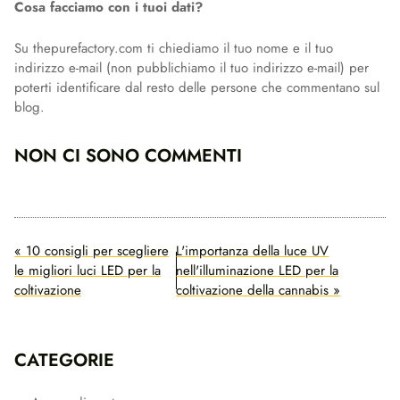
ALTERNATIVE:
Cosa facciamo con i tuoi dati?
Su thepurefactory.com ti chiediamo il tuo nome e il tuo
indirizzo e-mail (non pubblichiamo il tuo indirizzo e-mail) per
poterti identificare dal resto delle persone che commentano sul
blog.
NON CI SONO COMMENTI
« 10 consigli per scegliere
L'importanza della luce UV
le migliori luci LED per la
nell'illuminazione LED per la
coltivazione
coltivazione della cannabis »
CATEGORIE