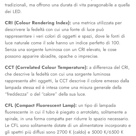
tradizionali, ma offrono una durata di vita paragonabile a quella
dei LED.
CRI (Colour Rendering Index):
una metrica utilizzata per
descrivere la fedeltà con cui una fonte di luce può
rappresentare i veri colori di oggetti e spazi, dove le fonti di
luce naturale come il sole hanno un indice perfetto di 100.
Senza una sorgente luminosa con un CRI elevato, le cose
possono apparire sbiadite, opache o imprecise.
CCT (Correlated Colour Temperature):
a differenza del CRI,
che descrive la fedeltà con cui una sorgente luminosa
rappresenta altri oggetti, la CCT descrive il colore emesso dalla
lampada stessa ed è intesa come una misura generale della
“freddezza” o del “calore” della sua luce.
CFL (Compact Fluorescent Lamp):
un tipo di lampada
fluorescente in cui il tubo è piegato o arrotolato, solitamente a
spirale, in una forma compatta per ridurre lo spazio necessario.
Le CFL sono solitamente dotate di un alimentatore incorporato e
gli spettri più diffusi sono 2700 K (caldo) e 5000 K/6500 K