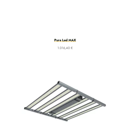
Pure Led MAX
1.016,40
€