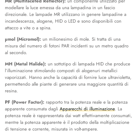
MR (Multifaceted Reflector):
un componente utilizzato per
modellare la luce emessa da una lampadina in un fascio
direzionale. Le lampade MR utilizzano in genere lampadine a
incandescenza, alogene, HID o LED e sono disponibili con
attacco a vite o a spina.
µmol (Micromol):
un milionesimo di mole. Si tratta di una
misura del numero di fotoni PAR incidenti su un metro quadro
al secondo.
MH (Metal Halide):
un sottotipo di lampada HID che produce
l’illuminazione stimolando composti di alogenuri metallici
vaporizzati. Hanno anche la capacità di fornire luce ultravioletta,
permettendo alle piante di generare una maggiore quantità di
resina.
PF (Power Factor):
rapporto tra la potenza reale e la potenza
apparente consumata dagli
Apparecchi di illuminazione
. La
potenza reale è rappresentata dai watt effettivamente consumati,
mentre la potenza apparente è il prodotto della moltiplicazione
di tensione e corrente, misurata in volt-ampere.