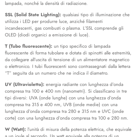
lampada, nonché la densità di radiazione.
SSL (Solid State Lighting):
qualsiasi tipo di illuminazione che
utilizza i LED per produrre luce, anziché filamenti
incandescenti, gas combusti o plasma. L’SSL comprende gli
OLED (diodi organici a emissione di luce).
T (Tubo fluorescente):
un tipo specifico di lampada
fluorescente di forma tubolare e dotata di spinotti alle estremità,
da collegare all’uscita di tensione di un alimentatore magnetico
o elettronico. I tubi fluorescenti sono contrassegnati dalla lettera
“T” seguita da un numero che ne indica il diametro.
UV (Ultravioletto):
energia radiante con lunghezza d’onda
compresa tra 100 e 400 nm (nanometri). Si classificano in tre
tipi diversi: UVA (onde lunghe) con una lunghezza d’onda
compresa tra 315 e 400 nm, UVB (onde medie) con una
lunghezza d’onda compresa tra 280 e 315 nm e UVC (onde
corte) con una lunghezza d’onda compresa tra 100 e 280 nm.
W (Watt):
l’unità di misura della potenza elettrica, che equivale
a un joule al secondo. Un watt equivale alla potenza di un