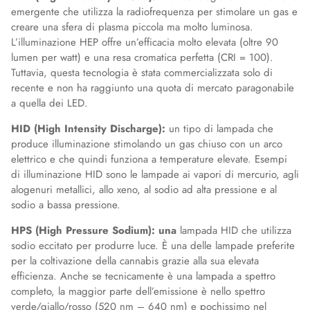
emergente che utilizza la radiofrequenza per stimolare un gas e
creare una sfera di plasma piccola ma molto luminosa.
L’illuminazione HEP offre un’efficacia molto elevata (oltre 90
lumen per watt) e una resa cromatica perfetta (CRI = 100).
Tuttavia, questa tecnologia è stata commercializzata solo di
recente e non ha raggiunto una quota di mercato paragonabile
a quella dei LED.
HID (High Intensity Discharge):
un tipo di lampada che
produce illuminazione stimolando un gas chiuso con un arco
elettrico e che quindi funziona a temperature elevate. Esempi
di illuminazione HID sono le lampade ai vapori di mercurio, agli
alogenuri metallici, allo xeno, al sodio ad alta pressione e al
sodio a bassa pressione.
HPS (High Pressure Sodium): una
lampada HID che utilizza
sodio eccitato per produrre luce. È una delle lampade preferite
per la coltivazione della cannabis grazie alla sua elevata
efficienza. Anche se tecnicamente è una lampada a spettro
completo, la maggior parte dell’emissione è nello spettro
verde/giallo/rosso (520 nm – 640 nm) e pochissimo nel