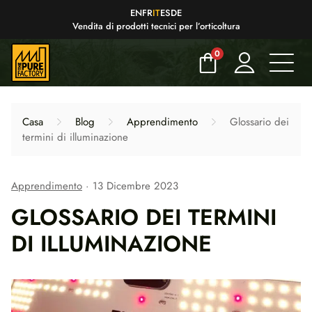
EN
FR
IT
ES
DE
Vendita di prodotti tecnici per l’orticoltura
0
Casa
Blog
Apprendimento
Glossario dei
termini di illuminazione
Apprendimento
13 Dicembre 2023
GLOSSARIO DEI TERMINI
DI ILLUMINAZIONE