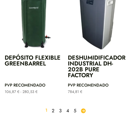
hasta
hasta
17,87 €
9,35 €
DEPÓSITO FLEXIBLE
DESHUMIDIFICADOR
GREENBARREL
INDUSTRIAL DH-
202B PURE
FACTORY
PVP RECOMENDADO
PVP RECOMENDADO
Rango
106,87
€
-
280,53
€
784,81
€
de
precios:
desde
1
2
3
4
5
106,87 €
hasta
280,53 €