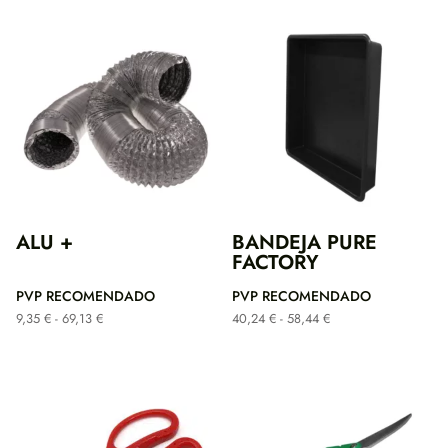
ALU +
BANDEJA PURE
FACTORY
PVP RECOMENDADO
PVP RECOMENDADO
Rango
Rango
9,35
€
-
69,13
€
40,24
€
-
58,44
€
de
de
precios:
precios:
desde
desde
9,35 €
40,24 €
hasta
hasta
69,13 €
58,44 €