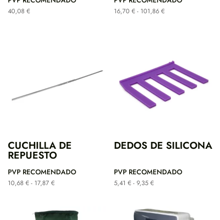
PVP RECOMENDADO
PVP RECOMENDADO
Rango
40,08
€
16,70
€
-
101,86
€
de
precios:
desde
16,70 €
hasta
101,86 €
CUCHILLA DE
DEDOS DE SILICONA
REPUESTO
PVP RECOMENDADO
PVP RECOMENDADO
Rango
Rango
10,68
€
-
17,87
€
5,41
€
-
9,35
€
de
de
precios:
precios:
desde
desde
10,68 €
5,41 €