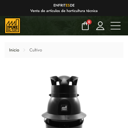
EN
FR
IT
ES
DE
Venta de artículos de horticultura técnica
0
Inicio
Cultivo