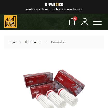
EN
FR
IT
ES
DE
Venta de artículos de horticultura técnica
0
Inicio
Iluminación
Bombillas