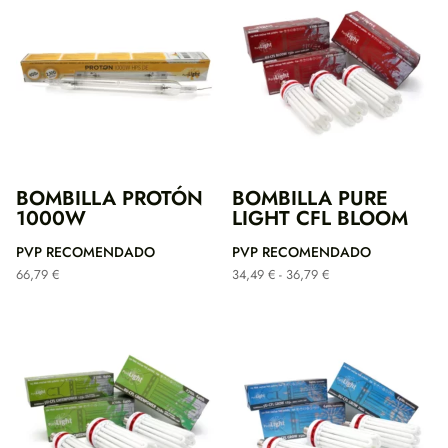
BOMBILLA PROTÓN
BOMBILLA PURE
1000W
LIGHT CFL BLOOM
PVP RECOMENDADO
PVP RECOMENDADO
Rango
66,79
€
34,49
€
-
36,79
€
de
precios:
desde
34,49 €
hasta
36,79 €