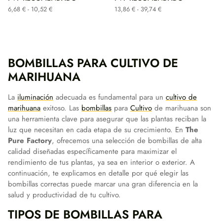
Rango
Rango
6,68
€
-
10,52
€
13,86
€
-
39,74
€
de
de
precios:
precios:
desde
desde
6,68 €
13,86 €
hasta
hasta
BOMBILLAS PARA CULTIVO DE
10,52 €
39,74 €
MARIHUANA
La
iluminación
adecuada es fundamental para un
cultivo de
marihuana
exitoso. Las
bombillas
para
Cultivo
de marihuana son
una herramienta clave para asegurar que las plantas reciban la
luz que necesitan en cada etapa de su crecimiento. En
The
Pure Factory
, ofrecemos una selección de bombillas de alta
calidad diseñadas específicamente para maximizar el
rendimiento de tus plantas, ya sea en interior o exterior. A
continuación, te explicamos en detalle por qué elegir las
bombillas correctas puede marcar una gran diferencia en la
salud y productividad de tu cultivo.
TIPOS DE BOMBILLAS PARA