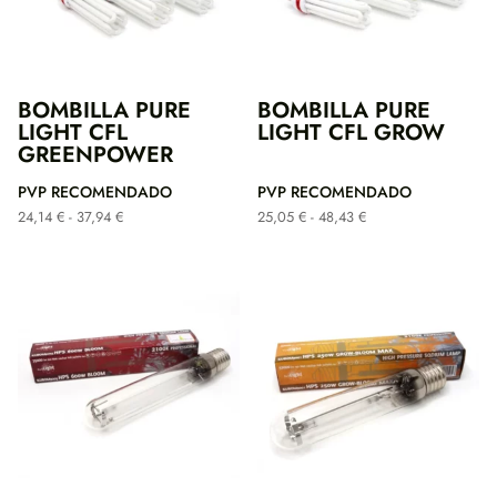
BOMBILLA PURE
BOMBILLA PURE
LIGHT CFL
LIGHT CFL GROW
GREENPOWER
PVP RECOMENDADO
PVP RECOMENDADO
Rango
Rango
24,14
€
-
37,94
€
25,05
€
-
48,43
€
de
de
precios:
precios:
desde
desde
24,14 €
25,05 €
hasta
hasta
37,94 €
48,43 €