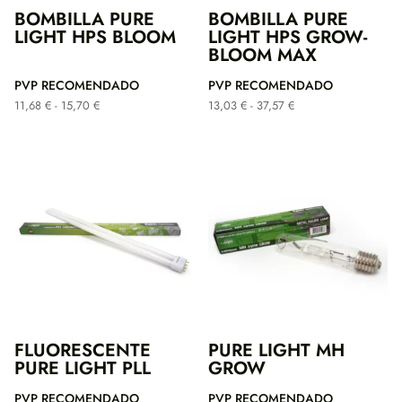
BOMBILLA PURE
BOMBILLA PURE
LIGHT HPS BLOOM
LIGHT HPS GROW-
BLOOM MAX
PVP RECOMENDADO
PVP RECOMENDADO
Rango
Rango
11,68
€
-
15,70
€
13,03
€
-
37,57
€
de
de
precios:
precios:
desde
desde
11,68 €
13,03 €
hasta
hasta
15,70 €
37,57 €
FLUORESCENTE
PURE LIGHT MH
PURE LIGHT PLL
GROW
PVP RECOMENDADO
PVP RECOMENDADO