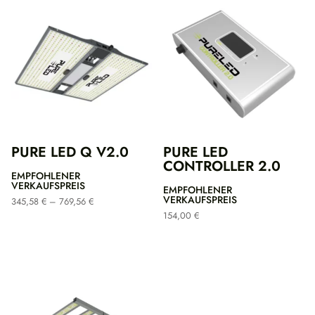
PURE LED Q V2.0
PURE LED
CONTROLLER 2.0
EMPFOHLENER
VERKAUFSPREIS
EMPFOHLENER
VERKAUFSPREIS
Preisspanne:
345,58
€
–
769,56
€
345,58 €
154,00
€
bis
769,56 €