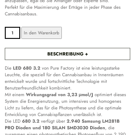
anzupassen, egal ob Sie Anfänger oder Experte sind.
Perfekt für die Maximierung der Erträge in jeder Phase des
Cannabisanbaus.
LED
ALTERNATIVE:
In den Warenkorb
680
3.2
MENGE
BESCHREIBUNG
Die
LED 680 3.2
von Pure Factory ist eine leistungsstarke
Leuchte, die speziell für den Cannabisanbau in Innenräumen
entwickelt wurde und fortschrittliche Technologie mit
Benutzerfreundlichkeit kombiniert.
Mit einem
Wirkungsgrad von 3,23 μmol/J
optimiert dieses
System die Energienutzung, um intensives und homogenes
Licht zu liefern, das für die Photosynthese und die optimale
Entwicklung von Cannabispflanzen unerlässlich ist.
Die LED
680 3.2
verfügt über
2.940 Samsung LM281B
PRO Dioden und 180 SILAN SMD3030 Dioden
, die
zusammen einen photosynthetischen Photonenfluss von 2.190