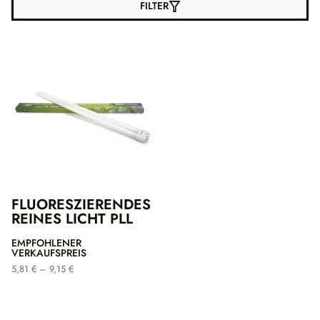
FILTER
FLUORESZIERENDES
REINES LICHT PLL
EMPFOHLENER
VERKAUFSPREIS
Preisspanne:
5,81
€
–
9,15
€
5,81 €
bis
9,15 €