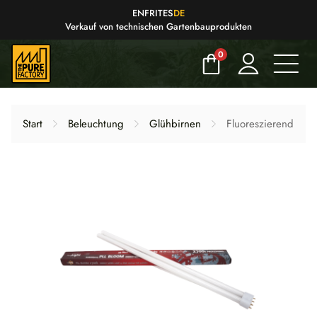
EN
FR
IT
ES
DE
Verkauf von technischen Gartenbauprodukten
0
Start
Beleuchtung
Glühbirnen
Fluoreszierend