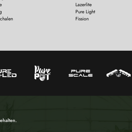
e
Lazerlite
g
Pure Light
Schalen
Fission
ehalten.