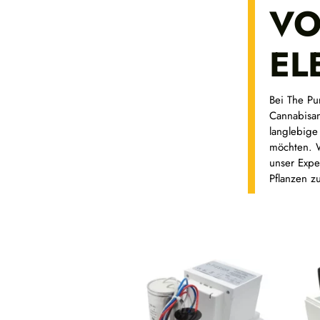
V
EL
Bei The Pu
Cannabisan
langlebige
möchten. W
unser Expe
Pflanzen zu