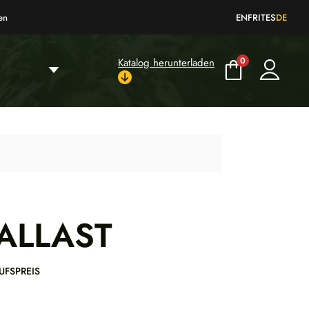
en
EN
FR
IT
ES
DE
0
Katalog herunterladen
ALLAST
UFSPREIS