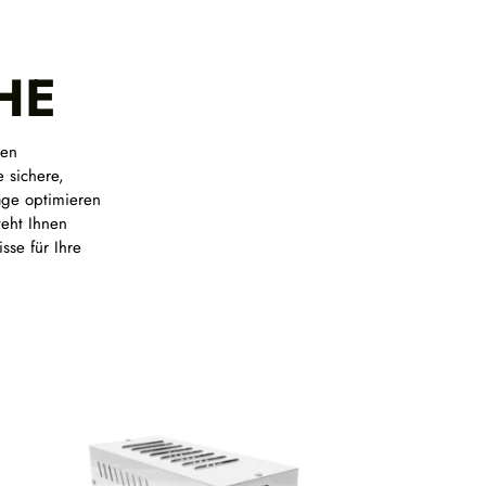
HE
ren
 sichere,
age optimieren
eht Ihnen
sse für Ihre