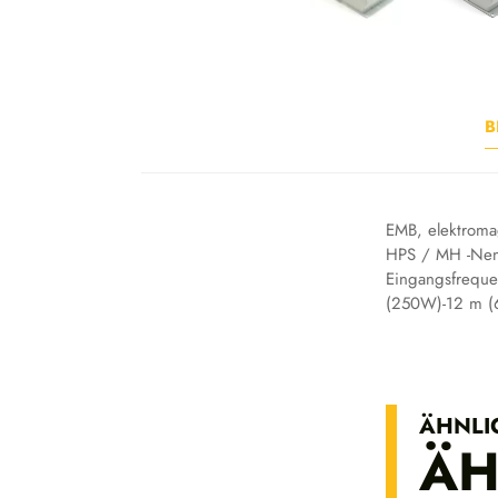
B
EMB, elektromag
HPS / MH -Nen
Eingangsfreque
(250W)-12 m (6
ÄHNLI
ÄH