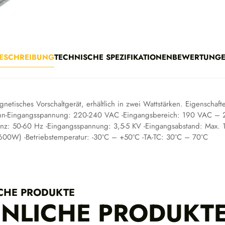
ESCHREIBUNG
TECHNISCHE SPEZIFIKATIONEN
BEWERTUNG
netisches Vorschaltgerät, erhältlich in zwei Wattstärken. Eigenschaf
n-Eingangsspannung: 220-240 VAC -Eingangsbereich: 190 VAC – 
nz: 50-60 Hz -Eingangsspannung: 3,5-5 KV -Eingangsabstand: Max. 
00W) -Betriebstemperatur: -30ºC – +50ºC -TA-TC: 30ºC – 70ºC
CHE PRODUKTE
NLICHE PRODUKT