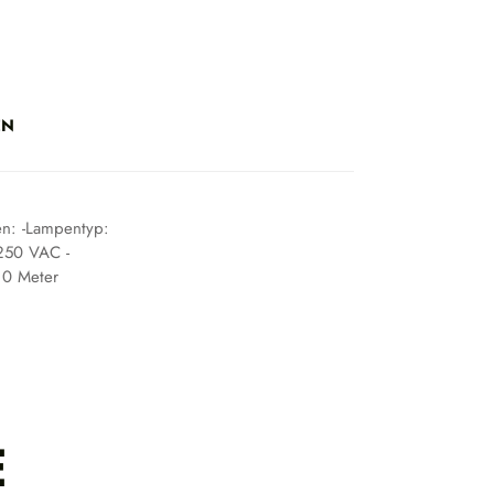
EN
ten: -Lampentyp:
250 VAC -
10 Meter
E