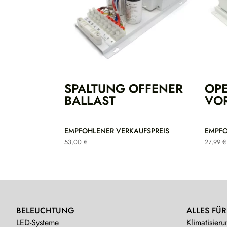
SPALTUNG OFFENER
OPE
BALLAST
VO
EMPFOHLENER VERKAUFSPREIS
EMPFO
53,00
€
27,99
€
BELEUCHTUNG
ALLES FÜR
LED-Systeme
Klimatisieru