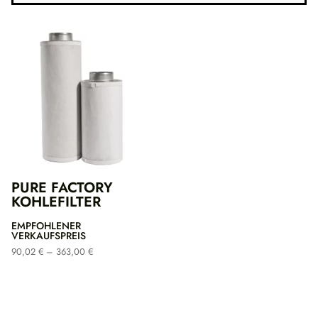
PURE FACTORY
KOHLEFILTER
EMPFOHLENER
VERKAUFSPREIS
Preisspanne:
90,02
€
–
363,00
€
90,02 €
bis
363,00 €