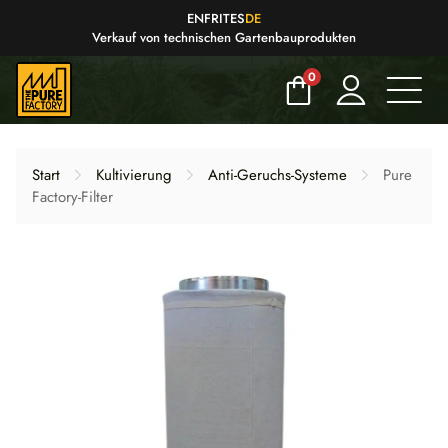
EN
FR
IT
ES
DE
Verkauf von technischen Gartenbauprodukten
0
Start
Kultivierung
Anti-Geruchs-Systeme
Pure
Factory-Filter