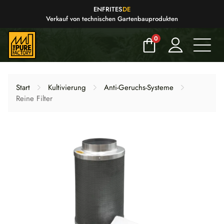
EN
FR
IT
ES
DE
Verkauf von technischen Gartenbauprodukten
0
Start
Kultivierung
Anti-Geruchs-Systeme
Reine Filter