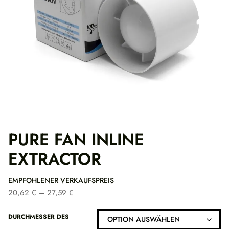
PURE FAN INLINE
EXTRACTOR
EMPFOHLENER VERKAUFSPREIS
P
20,62
€
–
27,59
€
r
e
DURCHMESSER DES
i