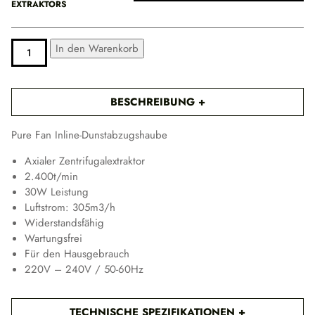
EXTRAKTORS
s
s
p
PURE
ALTERNATIVE:
In den Warenkorb
a
FAN
INLINE
n
EXTRACTOR
n
MENGE
BESCHREIBUNG
e
:
Pure Fan Inline-Dunstabzugshaube
2
0
Axialer Zentrifugalextraktor
,
2.400t/min
6
30W Leistung
2
Luftstrom: 305m3/h
Widerstandsfähig
€
Wartungsfrei
b
Für den Hausgebrauch
i
220V – 240V / 50-60Hz
s
2
7
TECHNISCHE SPEZIFIKATIONEN