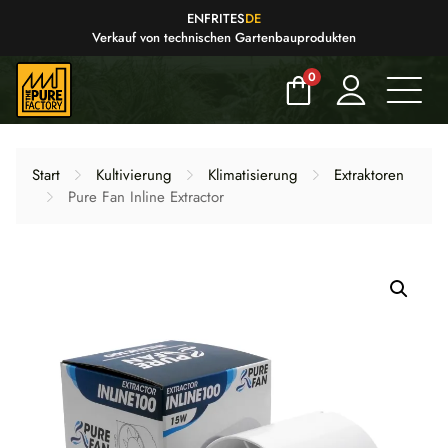
EN
FR
IT
ES
DE
Verkauf von technischen Gartenbauprodukten
0
Start
Kultivierung
Klimatisierung
Extraktoren
Pure Fan Inline Extractor