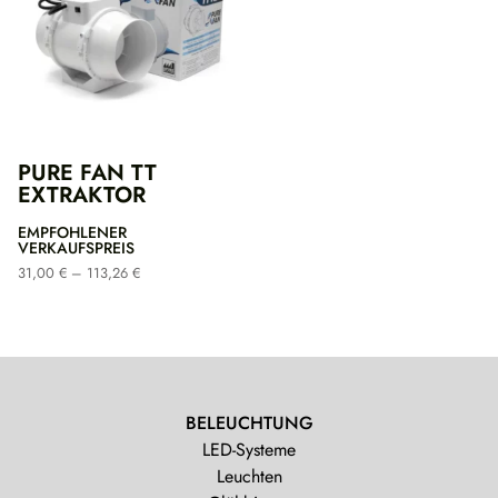
PURE FAN TT
EXTRAKTOR
EMPFOHLENER
VERKAUFSPREIS
Preisspanne:
31,00
€
–
113,26
€
31,00 €
bis
113,26 €
BELEUCHTUNG
LED-Systeme
Leuchten