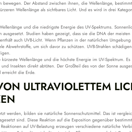
len bewegen. Der Abstand zwischen ihnen, die Wellenlänge, bestimmt ih
kürzeren Wellenlänge als sichtbares Licht. Und es wird in drei Kateg
Wellenlänge und die niedrigste Energie des UV-Spektrums. Sonnenlich
en ausgesetzt. Studien haben gezeigt, dass sie die DNA der meisten 
enthält auch UVB-Licht. Wenn Pflanzen in der natürlichen Umgebung l
e Abwehrstoffe, um sich davor zu schützen. UVB-Strahlen schädigen P
igen.
e kürzeste Wellenlänge und die höchste Energie im UV-Spektrum. E
 und Insekten direkt abtöten. Der Großteil des von der Sonne ausges
 erreicht die Erde.
ON ULTRAVIOLETTEM LIC
ZEN
zt werden, bilden sie natürliche Sonnenschutzmittel. Das ist vergl
gesetzt sind. Diese Reaktion auf die Exposition gegenüber bestimmt
aktionen auf UV-Belastung erzeugen verschiedene natürliche Verb