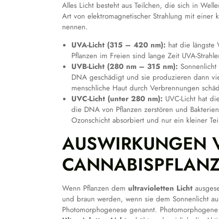
Alles Licht besteht aus Teilchen, die sich in Wel
Art von elektromagnetischer Strahlung mit einer 
nennen.
UVA-Licht (315 – 420 nm):
hat die längste 
Pflanzen im Freien sind lange Zeit UVA-Strahl
UVB-Licht (280 nm – 315 nm):
Sonnenlicht 
DNA geschädigt und sie produzieren dann viel
menschliche Haut durch Verbrennungen schäd
UVC-Licht (unter 280 nm):
UVC-Licht hat di
die DNA von Pflanzen zerstören und Bakterien
Ozonschicht absorbiert und nur ein kleiner Teil
AUSWIRKUNGEN V
CANNABISPFLAN
Wenn Pflanzen dem
ultravioletten Licht
ausgeset
und braun werden, wenn sie dem Sonnenlicht aus
Photomorphogenese genannt. Photomorphogene Re