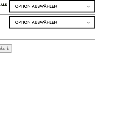
NALS
ALTERNATIVE:
nkorb