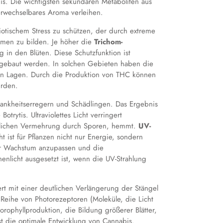
is. Die wichtigsten sekundären Metaboliten aus
rwechselbares Aroma verleihen.
biotischem Stress zu schützen, der durch extreme
omen zu bilden. Je höher die
Trichom-
g in den Blüten. Diese Schutzfunktion ist
angebaut werden. In solchen Gebieten haben die
ren Lagen. Durch die Produktion von THC können
ürden.
Krankheitserregern und Schädlingen. Das Ergebnis
rytis. Ultraviolettes Licht verringert
htlichen Vermehrung durch Sporen, hemmt.
UV-
 ist für Pflanzen nicht nur Energie, sondern
ihr Wachstum anzupassen und die
nlicht ausgesetzt ist, wenn die UV-Strahlung
iert mit einer deutlichen Verlängerung der Stängel
 Reihe von Photorezeptoren (Moleküle, die Licht
rophyllproduktion, die Bildung größerer Blätter,
st die optimale Entwicklung von Cannabis.