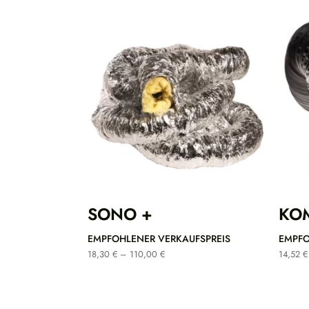
SONO +
KOM
EMPFOHLENER VERKAUFSPREIS
EMPFO
Preisspanne:
18,30
€
–
110,00
€
14,52
€
18,30 €
bis
110,00 €