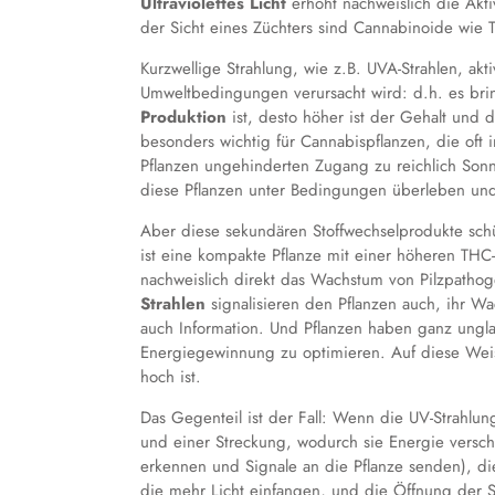
Ultraviolettes Licht
erhöht nachweislich die Akti
der Sicht eines Züchters sind Cannabinoide wie
Kurzwellige Strahlung, wie z.B. UVA-Strahlen, akt
Umweltbedingungen verursacht wird: d.h. es bri
Produktion
ist, desto höher ist der Gehalt und d
besonders wichtig für Cannabispflanzen, die oft
Pflanzen ungehinderten Zugang zu reichlich Sonn
diese Pflanzen unter Bedingungen überleben und
Aber diese sekundären Stoffwechselprodukte schü
ist eine kompakte Pflanze mit einer höheren THC-K
nachweislich direkt das Wachstum von Pilzpath
Strahlen
signalisieren den Pflanzen auch, ihr Wa
auch Information. Und Pflanzen haben ganz ungl
Energiegewinnung zu optimieren. Auf diese Weise
hoch ist.
Das Gegenteil ist der Fall: Wenn die UV-Strahlung
und einer Streckung, wodurch sie Energie verschw
erkennen und Signale an die Pflanze senden), di
die mehr Licht einfangen, und die Öffnung der S