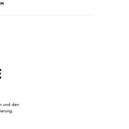
EN
E
on und den
lierung.