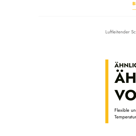
B
Luftleitender S
ÄHNLI
ÄH
VO
Flexible u
Temperatur