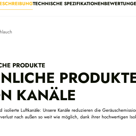
0
ESCHREIBUNG
TECHNISCHE SPEZIFIKATIONEN
BEWERTUNG
,
1
1
chlauch
€
CHE PRODUKTE
NLICHE PRODUKT
N KANÄLE
nd isolierte Luftkanäle: Unsere Kanäle reduzieren die Geräuschemissi
verlust nach außen so weit wie möglich, dank ihrer hochwertigen Iso