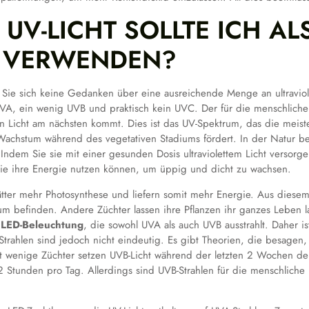
UV-LICHT SOLLTE ICH AL
 VERWENDEN?
ie sich keine Gedanken über eine ausreichende Menge an ultraviole
UVA, ein wenig UVB und praktisch kein UVC. Der für die menschliche 
n Licht am nächsten kommt. Dies ist das UV-Spektrum, das die meis
 Wachstum während des vegetativen Stadiums fördert. In der Natur be
Indem Sie sie mit einer gesunden Dosis ultraviolettem Licht versorgen
sie ihre Energie nutzen können, um üppig und dicht zu wachsen.
ätter mehr Photosynthese und liefern somit mehr Energie. Aus diese
um befinden. Andere Züchter lassen ihre Pflanzen ihr ganzes Leben l
r
LED-Beleuchtung
, die sowohl UVA als auch UVB ausstrahlt. Daher is
trahlen sind jedoch nicht eindeutig. Es gibt Theorien, die besagen,
cht wenige Züchter setzen UVB-Licht während der letzten 2 Wochen de
 Stunden pro Tag. Allerdings sind UVB-Strahlen für die menschliche 