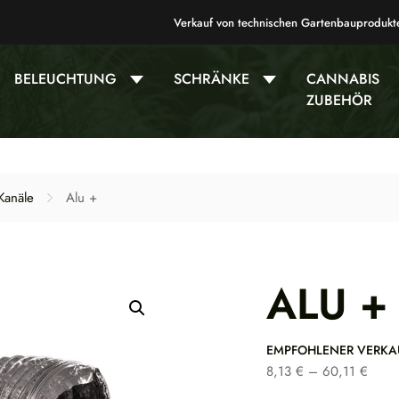
Verkauf von technischen Gartenbauprodukt
BELEUCHTUNG
SCHRÄNKE
CANNABIS
ZUBEHÖR
Kanäle
Alu +
ALU +
EMPFOHLENER VERKA
P
8,13
€
–
60,11
€
r