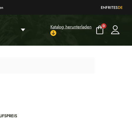
en
EN
FR
IT
ES
DE
0
Katalog herunterladen
UFSPREIS