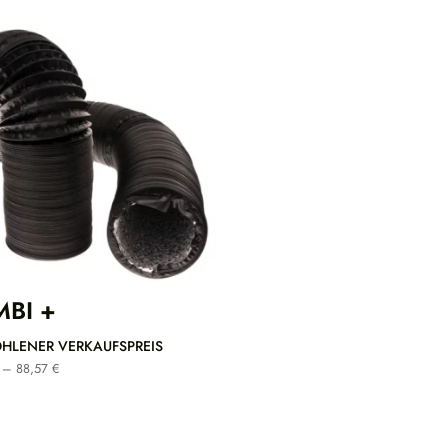
BI +
HLENER VERKAUFSPREIS
Preisspanne:
–
88,57
€
14,52 €
bis
88,57 €