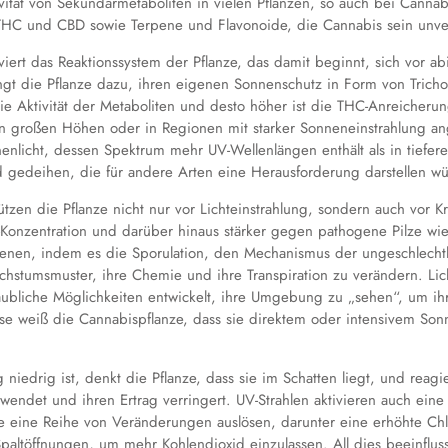
vität von Sekundärmetaboliten in vielen Pflanzen, so auch bei Cannab
 THC und CBD sowie Terpene und Flavonoide, die Cannabis sein unve
iviert das Reaktionssystem der Pflanze, das damit beginnt, sich vor a
ngt die Pflanze dazu, ihren eigenen Sonnenschutz in Form von Trich
ie Aktivität der Metaboliten und desto höher ist die THC-Anreicherun
 in großen Höhen oder in Regionen mit starker Sonneneinstrahlung 
enlicht, dessen Spektrum mehr UV-Wellenlängen enthält als in tiefe
 gedeihen, die für andere Arten eine Herausforderung darstellen w
tzen die Pflanze nicht nur vor Lichteinstrahlung, sondern auch vor 
onzentration und darüber hinaus stärker gegen pathogene Pilze wie Bot
ogenen, indem es die Sporulation, den Mechanismus der ungeschlec
chstumsmuster, ihre Chemie und ihre Transpiration zu verändern. Licht
aubliche Möglichkeiten entwickelt, ihre Umgebung zu „sehen“, um 
 weiß die Cannabispflanze, dass sie direktem oder intensivem Sonne
 niedrig ist, denkt die Pflanze, dass sie im Schatten liegt, und reag
endet und ihren Ertrag verringert. UV-Strahlen aktivieren auch eine
e eine Reihe von Veränderungen auslösen, darunter eine erhöhte Chlo
paltöffnungen, um mehr Kohlendioxid einzulassen. All dies beeinflus