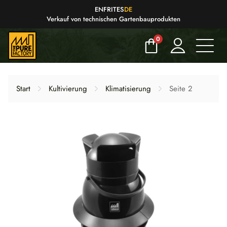
EN
FR
IT
ES
DE
Verkauf von technischen Gartenbauprodukten
0
Start
Kultivierung
Klimatisierung
Seite 2