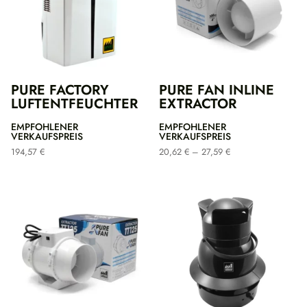
PURE FACTORY
PURE FAN INLINE
LUFTENTFEUCHTER
EXTRACTOR
EMPFOHLENER
EMPFOHLENER
VERKAUFSPREIS
VERKAUFSPREIS
Preisspanne:
194,57
€
20,62
€
–
27,59
€
20,62 €
bis
27,59 €