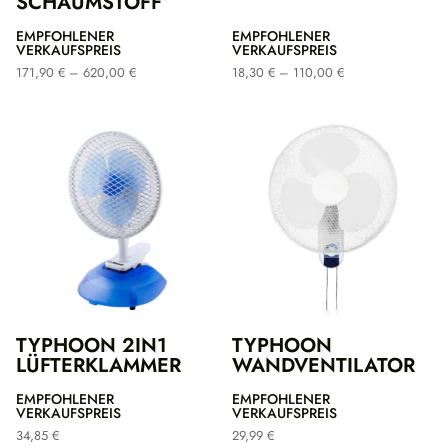
SCHAUMSTOFF
EMPFOHLENER
EMPFOHLENER
VERKAUFSPREIS
VERKAUFSPREIS
Preisspanne:
Preisspanne:
171,90
€
–
620,00
€
18,30
€
–
110,00
€
171,90 €
18,30 €
bis
bis
620,00 €
110,00 €
TYPHOON 2IN1
TYPHOON
LÜFTERKLAMMER
WANDVENTILATOR
EMPFOHLENER
EMPFOHLENER
VERKAUFSPREIS
VERKAUFSPREIS
34,85
€
29,99
€