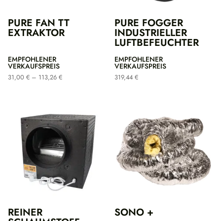
PURE FAN TT
PURE FOGGER
EXTRAKTOR
INDUSTRIELLER
LUFTBEFEUCHTER
EMPFOHLENER
EMPFOHLENER
VERKAUFSPREIS
VERKAUFSPREIS
Preisspanne:
31,00
€
–
113,26
€
319,44
€
31,00 €
bis
113,26 €
REINER
SONO +