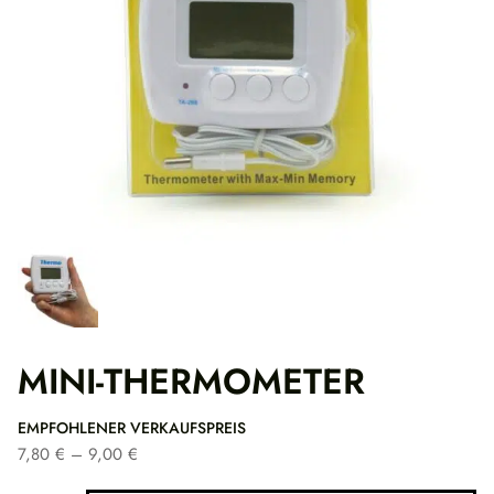
MINI-THERMOMETER
EMPFOHLENER VERKAUFSPREIS
P
7,80
€
–
9,00
€
r