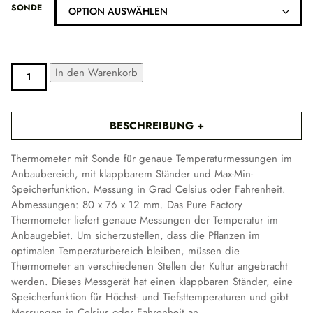
e
SONDE
i
s
s
p
MINI-
ALTERNATIVE:
In den Warenkorb
a
THERMOMETER
MENGE
n
n
BESCHREIBUNG
e
:
Thermometer mit Sonde für genaue Temperaturmessungen im
7
Anbaubereich, mit klappbarem Ständer und Max-Min-
,
Speicherfunktion. Messung in Grad Celsius oder Fahrenheit.
8
Abmessungen: 80 x 76 x 12 mm. Das Pure Factory
0
Thermometer liefert genaue Messungen der Temperatur im
Anbaugebiet. Um sicherzustellen, dass die Pflanzen im
€
optimalen Temperaturbereich bleiben, müssen die
b
Thermometer an verschiedenen Stellen der Kultur angebracht
i
werden. Dieses Messgerät hat einen klappbaren Ständer, eine
s
Speicherfunktion für Höchst- und Tiefsttemperaturen und gibt
9
Messungen in Celsius oder Fahrenheit an.
,