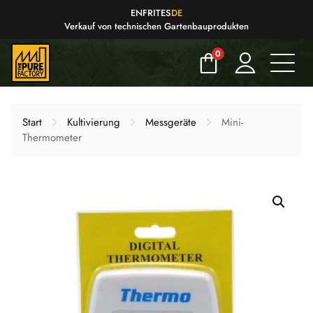
EN
FR
IT
ES
DE
Verkauf von technischen Gartenbauprodukten
0
Start
Kultivierung
Messgeräte
Mini-
Thermometer