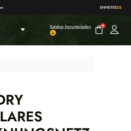
en
EN
FR
IT
ES
DE
0
Katalog herunterladen
DRY
LARES