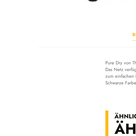
B
Pure Dry von Th
Das Netz verfüg
zum einfachen 
Schwarze Farbe
ÄHNLI
ÄH