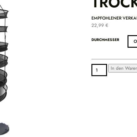
TROC
EMPFOHLENER VERKA
22,99
€
DURCHMESSER
PURE
In den Ware
DRY
MODULARES
TROCKNUNGSNETZ
MENGE