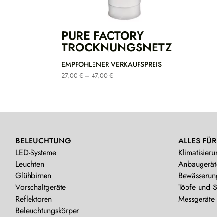
PURE FACTORY
TROCKNUNGSNETZ
EMPFOHLENER VERKAUFSPREIS
Preisspanne:
27,00
€
–
47,00
€
27,00 €
bis
47,00 €
BELEUCHTUNG
ALLES FÜR
LED-Systeme
Klimatisieru
Leuchten
Anbaugerät
Glühbirnen
Bewässerun
Vorschaltgeräte
Töpfe und 
Reflektoren
Messgeräte
Beleuchtungskörper