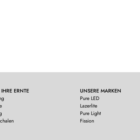
 IHRE ERNTE
UNSERE MARKEN
ng
Pure LED
e
Lazerlite
g
Pure Light
Schalen
Fission