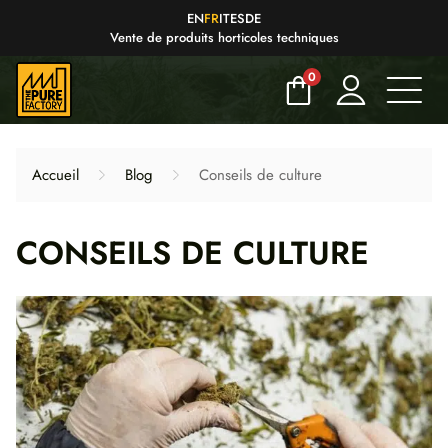
EN
FR
IT
ES
DE
Vente de produits horticoles techniques
0
Accueil
Blog
Conseils de culture
CONSEILS DE CULTURE