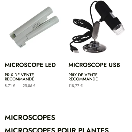
MICROSCOPE LED
MICROSCOPE USB
PRIX DE VENTE
PRIX DE VENTE
RECOMMANDÉ
RECOMMANDÉ
Plage
8,71
€
–
25,85
€
118,77
€
de
prix :
8,71 €
à
25,85 €
MICROSCOPES
MICROSCOPES POUR PLANTES