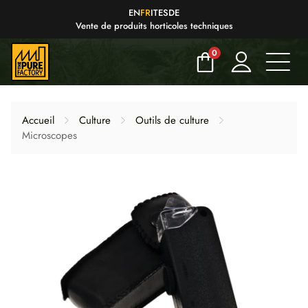
EN
FR
IT
ES
DE
Vente de produits horticoles techniques
0
Accueil
Culture
Outils de culture
Microscopes