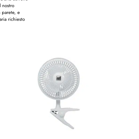
l nostro
a parete, e
ria richiesto