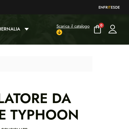
EN
FR
IT
ES
DE
0
Scarica il catalogo
HERNALIA
LATORE DA
TE TYPHOON