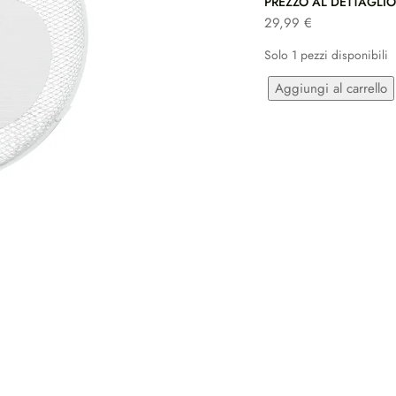
PREZZO AL DETTAGLI
29,99
€
Solo 1 pezzi disponibili
VENTILATORE
ALTERNATIVE:
Aggiungi al carrello
DA
PARETE
TYPHOON
QUANTITÀ