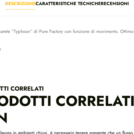
DESCRIZIONE
CARATTERISTICHE TECNICHE
RECENSIONI
 parete “Typhoon” di Pure Factory con funzione di movimento. Ottimo
m
TTI CORRELATI
ODOTTI CORRELATI 
N
avora in ambienti chiusi, è necessario tenere presente che un flusso 