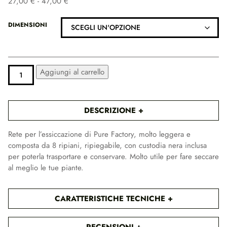
F
27,00
€
-
47,00
€
a
s
DIMENSIONI
c
i
a
d
RETE
ALTERNATIVE:
Aggiungi al carrello
i
PER
L'ESSICCAZIONE
p
PURE
r
FACTORY
DESCRIZIONE
e
QUANTITÀ
z
Rete per l’essiccazione di Pure Factory, molto leggera e
z
composta da 8 ripiani, ripiegabile, con custodia nera inclusa
o
per poterla trasportare e conservare. Molto utile per fare seccare
:
al meglio le tue piante.
d
a
2
CARATTERISTICHE TECNICHE
7
,
0
RECENSIONI