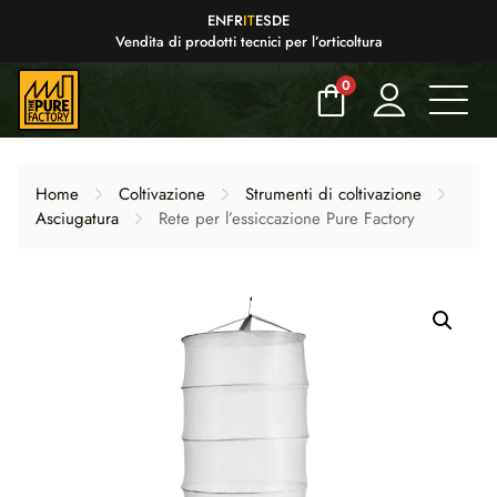
EN
FR
IT
ES
DE
Vendita di prodotti tecnici per l’orticoltura
0
Home
Coltivazione
Strumenti di coltivazione
Asciugatura
Rete per l’essiccazione Pure Factory