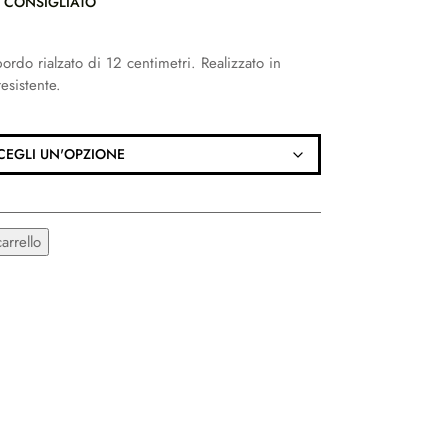
O CONSIGLIATO
rdo rialzato di 12 centimetri. Realizzato in
resistente.
ALTERNATIVE:
arrello