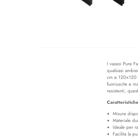
I vassoi Pure F
qualsiasi ambi
cm e 120×120 cm
fuoriuscite e ma
resistenti, que
Caratteristich
Misure disp
Materiale dur
Ideale per ra
Facilita la p