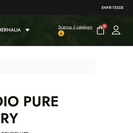
EN
FR
IT
ES
DE
0
Scarica il catalogo
HERNALIA
IO PURE
ORY