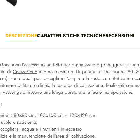
9
9
€
a
DESCRIZIONE
CARATTERISTICHE TECNICHE
RECENSIONI
5
0
,
8
actory sono l’accessorio perfetto per organizzare e proteggere le tue c
2
ente di
Coltivazione
interno o esterno. Disponibili in tre misure (80
), sono ideali per raccogliere l’acqua o le sostanze nutritive in ecce
€
ntenere pulita e ordinata la tua area di coltivazione. Realizzati con mat
sti vassoi garantiscono una lunga durata e una facile manipolazione.
e:
onibili: 80×80 cm, 100×100 cm e 120×120 cm.
evole e resistente.
ccogliere l’acqua e i nutrienti in eccesso.
ulizia e la manutenzione dell’area di coltivazione.