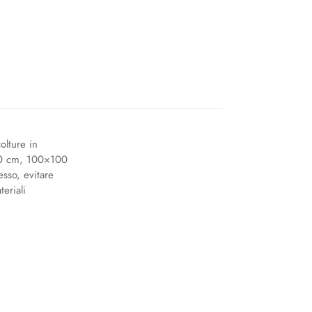
olture in
×80 cm, 100×100
sso, evitare
eriali