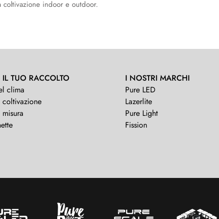
a coltivazione indoor e outdoor.
 IL TUO RACCOLTO
I NOSTRI MARCHI
el clima
Pure LED
 coltivazione
Lazerlite
i misura
Pure Light
ette
Fission