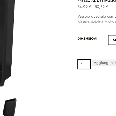
PREZZO AL DETTAGLI
F
34,99
€
-
50,82
€
a
Vassoio quadrato con bo
s
plastica riciclata molto 
c
i
a
DIMENSIONI
d
i
p
r
VASSOIO
Aggiungi al c
e
PURE
z
FACTORY
z
QUANTITÀ
o
:
d
a
3
4
,