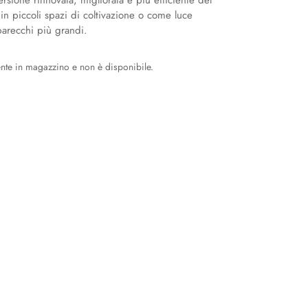
rsione rinnovata, migliorata e più efficiente del
 in piccoli spazi di coltivazione o come luce
arecchi più grandi.
ente in magazzino e non è disponibile.