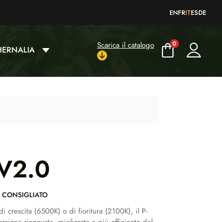
EN
FR
IT
ES
DE
0
Scarica il catalogo
HERNALIA
 V2.0
O CONSIGLIATO
di crescita (6500K) o di fioritura (2100K), il P-