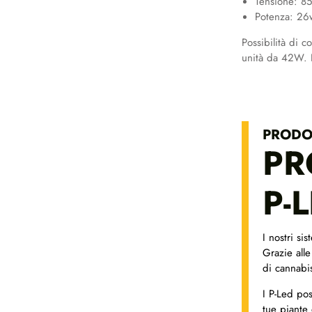
Tensione: 8
Potenza: 2
Possibilità di 
unità da 42W. I
PRODO
PR
P-
I nostri si
Grazie alle
di cannabi
I P-Led po
tue piante 