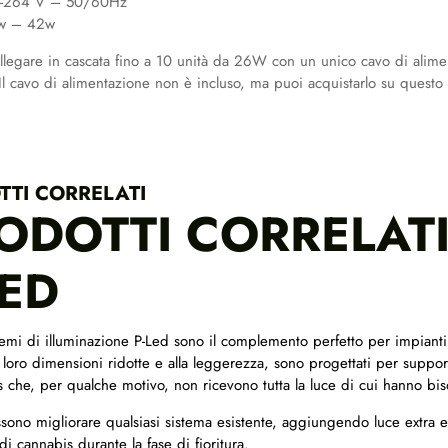
5-264 V – 50/60Hz
6w – 42w
collegare in cascata fino a 10 unità da 26W con un unico cavo di alim
l cavo di alimentazione non è incluso, ma puoi acquistarlo su questo 
TTI CORRELATI
ODOTTI CORRELATI
LED
stemi di illuminazione P-Led sono il complemento perfetto per impianti
 loro dimensioni ridotte e alla leggerezza, sono progettati per suppor
s che, per qualche motivo, non ricevono tutta la luce di cui hanno bi
ssono migliorare qualsiasi sistema esistente, aggiungendo luce extra 
di cannabis durante la fase di fioritura.