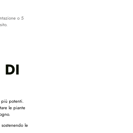
entazione o 5
sito.
 DI
 più potenti.
tare le piante
sogno.
e sostenendo le