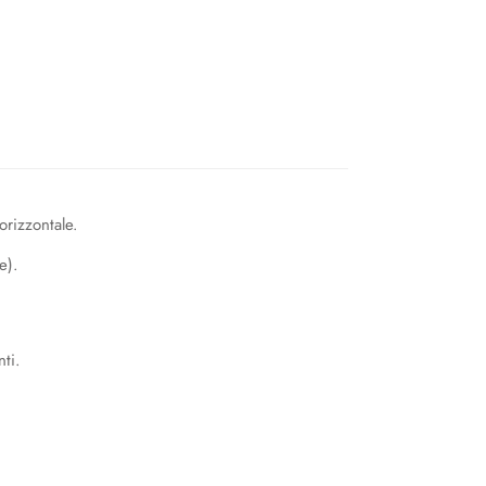
orizzontale.
e).
ti.