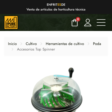
EN
FR
IT
ES
DE
Venta de artículos de horticultura técnica
0
Inicio
Cultivo
Herramientas de cultivo
Poda
Accesorios Top Spinner