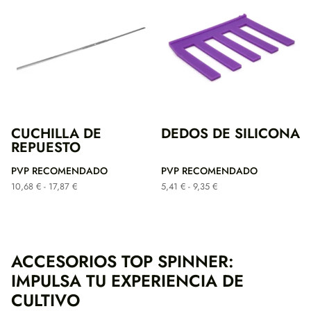
CUCHILLA DE
DEDOS DE SILICONA
REPUESTO
PVP RECOMENDADO
PVP RECOMENDADO
Rango
Rango
10,68
€
-
17,87
€
5,41
€
-
9,35
€
de
de
precios:
precios:
desde
desde
10,68 €
5,41 €
hasta
hasta
ACCESORIOS TOP SPINNER:
17,87 €
9,35 €
IMPULSA TU EXPERIENCIA DE
CULTIVO