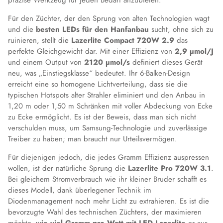
Für den Züchter, der den Sprung von alten Technologien wagt
und die
besten LEDs für den Hanfanbau
sucht, ohne sich zu
ruinieren, stellt die
Lazerlite Compact 720W 2.9
das
perfekte Gleichgewicht dar. Mit einer Effizienz von
2,9 µmol/J
und einem Output von
2120 µmol/s
definiert dieses Gerät
neu, was „Einstiegsklasse“ bedeutet. Ihr 6-Balken-Design
erreicht eine so homogene Lichtverteilung, dass sie die
typischen Hotspots alter Strahler eliminiert und den Anbau in
1,20 m oder 1,50 m Schränken mit voller Abdeckung von Ecke
zu Ecke ermöglicht. Es ist der Beweis, dass man sich nicht
verschulden muss, um Samsung-Technologie und zuverlässige
Treiber zu haben; man braucht nur Urteilsvermögen.
Für diejenigen jedoch, die jedes Gramm Effizienz auspressen
wollen, ist der natürliche Sprung die
Lazerlite Pro 720W 3.1
.
Bei gleichem Stromverbrauch wie ihr kleiner Bruder schafft es
dieses Modell, dank überlegener Technik im
Diodenmanagement noch mehr Licht zu extrahieren. Es ist die
bevorzugte Wahl des technischen Züchters, der maximieren
möchte,
wie viel Gramm pro Watt mit LED Lazerlite
er aus