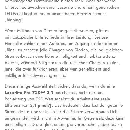
herausragende Lichtausbeute bieten kann. Aber der wahre
Unterschied zwischen einer Lazerlite und einem generischen
LED-Panel liegt in einem unsichtbaren Prozess namens
„Binning“.
Wenn Millionen von Dioden hergestellt werden, gibt es
mikroskopische Unterschiede in ihrer Leistung. Seriöse
Hersteller zahlen einen Aufpreis, um Zugang zu den oberen
„Bins“ zu erhalten (die Chargen von Dioden, die bei gleichem
Stromverbrauch eine höhere Helligkeit und Farbkonsistenz
bieten), während Billigmarken die restlichen Chargen kaufen,
jene, die zwar funktionieren, aber weniger effizient und
anfälliger für Schwankungen sind.
Diese strenge Auswahl stellt sicher, dass du, wenn du eine
Lazerlite Pro 720W 3.1
einschaltest, nicht nur eine
Rohleistung von 720 Watt erhältst; du erhältst eine reale
Effizienz von
3,1 µmol/J
. Das bedeutet, dass fast der gesamte
Strom, den du bezahlst, in für die Pflanze verwertbares Licht
umgewandelt wird, nicht in Abwärme. Im Gegensatz dazu kann
eine billige LED die gleiche Energie verbrauchen, aber bis zu