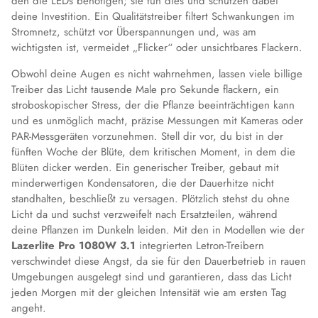
den die LEDs benötigen; sie tun dies und schützen dabei
deine Investition. Ein Qualitätstreiber filtert Schwankungen im
Stromnetz, schützt vor Überspannungen und, was am
wichtigsten ist, vermeidet „Flicker“ oder unsichtbares Flackern.
Obwohl deine Augen es nicht wahrnehmen, lassen viele billige
Treiber das Licht tausende Male pro Sekunde flackern, ein
stroboskopischer Stress, der die Pflanze beeinträchtigen kann
und es unmöglich macht, präzise Messungen mit Kameras oder
PAR-Messgeräten vorzunehmen. Stell dir vor, du bist in der
fünften Woche der Blüte, dem kritischen Moment, in dem die
Blüten dicker werden. Ein generischer Treiber, gebaut mit
minderwertigen Kondensatoren, die der Dauerhitze nicht
standhalten, beschließt zu versagen. Plötzlich stehst du ohne
Licht da und suchst verzweifelt nach Ersatzteilen, während
deine Pflanzen im Dunkeln leiden. Mit den in Modellen wie der
Lazerlite Pro 1080W 3.1
integrierten Letron-Treibern
verschwindet diese Angst, da sie für den Dauerbetrieb in rauen
Umgebungen ausgelegt sind und garantieren, dass das Licht
jeden Morgen mit der gleichen Intensität wie am ersten Tag
angeht.