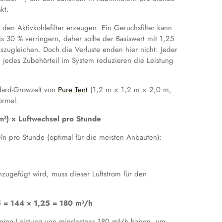
kt.
, den Aktivkohlefilter erzeugen. Ein Geruchsfilter kann
is 30 % verringern, daher sollte der Basiswert mit 1,25
uszugleichen. Doch die Verluste enden hier nicht: Jeder
 jedes Zubehörteil im System reduzieren die Leistung
ndard-Growzelt von
Pure Tent
(1,2 m × 1,2 m × 2,0 m,
ormel:
m³) × Luftwechsel pro Stunde
n pro Stunde (optimal für die meisten Anbauten):
inzugefügt wird, muss dieser Luftstrom für den
25 = 144 × 1,25 = 180 m³/h
lso eine Leistung von mindestens 180 m³/h haben, um