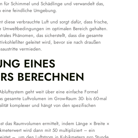
en für Schimmel und Schädlinge und verwandelt das,
 in eine feindliche Umgebung.
nt diese verbrauchte Luft und sorgt dafür, dass frische,
ie Umweltbedingungen im optimalen Bereich gehalten.
trales Phänomen, das sicherstellt, dass die gesamte
vkohlefilter geleitet wird, bevor sie nach draußen
saustritte vermieden.
UNG EINES
ORS BERECHNEN
Abluftsystem geht weit über eine einfache Formel
as gesamte Luftvolumen im Grow-Raum 30- bis 60-mal
ealität komplexer und hängt von den spezifischen
st das Raumvolumen ermittelt, indem Länge × Breite ×
kmeterwert wird dann mit 50 multipliziert – ein
leistet –, um den Luftstrom in Kubikmetern pro Stunde