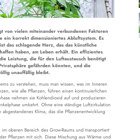
gt von vielen miteinander verbundenen Faktoren
e ein korrekt dimensioniertes Abluftsystem. Es
ist das schlagende Herz, das das künstliche
haffen haben, am Leben erhält. Ein effizientes
die Leistung, die für den Luftaustausch benötigt
 Privatsphäre gefährden könnten, und die
llig unauffällig bleibt.
tems zu verstehen, muss man wissen, was im Inneren
zen, wie alle Pflanzen, führen einen kontinuierlichen
hase nehmen sie Kohlendioxid auf und produzieren
unkelphase umkehrt. Ohne eine ständige Luftzirkulation
in abgestandenes Klima, das die Pflanzenentwicklung
ich im oberen Bereich des Grow-Raums und transportiert
n der Pflanzen mit sich. Diese Mischung aus Wärme und