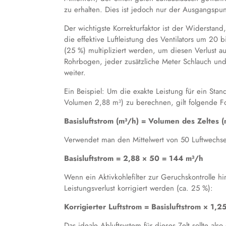
zu erhalten. Dies ist jedoch nur der Ausgangspun
Der wichtigste Korrekturfaktor ist der Widerstand
die effektive Luftleistung des Ventilators um 20 b
(25 %) multipliziert werden, um diesen Verlust a
Rohrbogen, jeder zusätzliche Meter Schlauch und
weiter.
Ein Beispiel: Um die exakte Leistung für ein Sta
Volumen 2,88 m³) zu berechnen, gilt folgende F
Basisluftstrom (m³/h) = Volumen des Zeltes (
Verwendet man den Mittelwert von 50 Luftwechsel
Basisluftstrom = 2,88 × 50 = 144 m³/h
Wenn ein Aktivkohlefilter zur Geruchskontrolle h
Leistungsverlust korrigiert werden (ca. 25 %):
Korrigierter Luftstrom = Basisluftstrom × 1,
Das ideale Abluftsystem für dieses Zelt sollte a