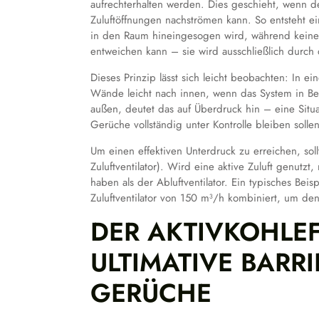
aufrechterhalten werden. Dies geschieht, wenn der
Zuluftöffnungen nachströmen kann. So entsteht ein 
in den Raum hineingesogen wird, während keine 
entweichen kann – sie wird ausschließlich durch d
Dieses Prinzip lässt sich leicht beobachten: In e
Wände leicht nach innen, wenn das System in Be
außen, deutet das auf Überdruck hin – eine Sit
Gerüche vollständig unter Kontrolle bleiben sollen
Um einen effektiven Unterdruck zu erreichen, sol
Zuluftventilator). Wird eine aktive Zuluft genutzt,
haben als der Abluftventilator. Ein typisches Beis
Zuluftventilator von 150 m³/h kombiniert, um den 
DER AKTIVKOHLEFI
ULTIMATIVE BARR
GERÜCHE