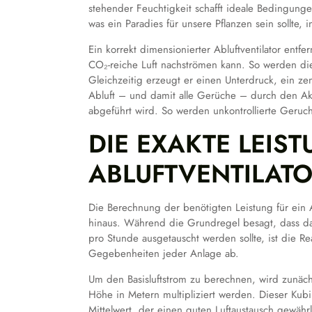
stehender Feuchtigkeit schafft ideale Bedingung
was ein Paradies für unsere Pflanzen sein sollte,
Ein korrekt dimensionierter Abluftventilator entfer
CO₂-reiche Luft nachströmen kann. So werden d
Gleichzeitig erzeugt er einen Unterdruck, ein zen
Abluft – und damit alle Gerüche – durch den Akti
abgeführt wird. So werden unkontrollierte Geruch
DIE EXAKTE LEIST
ABLUFTVENTILAT
Die Berechnung der benötigten Leistung für ein 
hinaus. Während die Grundregel besagt, dass d
pro Stunde ausgetauscht werden sollte, ist die R
Gegebenheiten jeder Anlage ab.
Um den Basisluftstrom zu berechnen, wird zunäch
Höhe in Metern multipliziert werden. Dieser Kubi
Mittelwert, der einen guten Luftaustausch gewähr