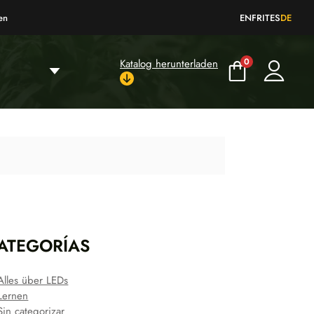
en
EN
FR
IT
ES
DE
0
Katalog herunterladen
ATEGORÍAS
Alles über LEDs
Lernen
Sin categorizar