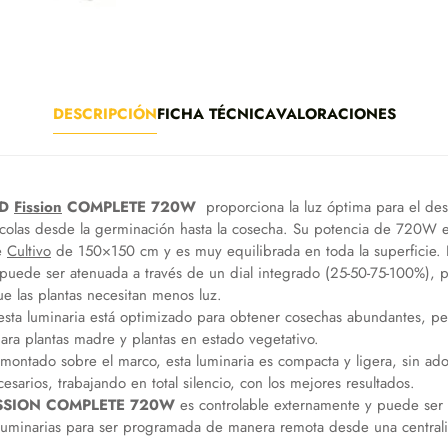
DESCRIPCIÓN
FICHA TÉCNICA
VALORACIONES
ED
Fission
COMPLETE 720W
proporciona la luz óptima para el desa
ícolas desde la germinación hasta la cosecha. Su potencia de 720W e
e
Cultivo
de 150×150 cm y es muy equilibrada en toda la superficie. 
puede ser atenuada a través de un dial integrado (25-50-75-100%), pa
que las plantas necesitan menos luz.
esta luminaria está optimizado para obtener cosechas abundantes, per
ra plantas madre y plantas en estado vegetativo.
 montado sobre el marco, esta luminaria es compacta y ligera, sin ado
esarios, trabajando en total silencio, con los mejores resultados.
SSION COMPLETE 720W
es controlable externamente y puede ser
 luminarias para ser programada de manera remota desde una centrali