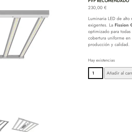
PVP RECOMENDADO
230,00
€
Luminaria LED de alto 
exigentes. La
Fission
optimizado para todas l
cobertura uniforme en 
producción y calidad.
Hay existencias
FISSION
ALTERNATIVE:
Añadir al carr
COMPLETE
720W
CANTIDAD