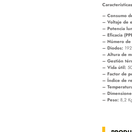
Características
– Consumo de
– Voltaje de 
– Potencia lu
– Eficacia (PP
– Número de 
– Diodos:
192
– Altura de m
– Gestión tér
– Vida útil:
50
– Factor de p
– Índice de r
– Temperatur
– Dimensione
– Peso:
8,2 K