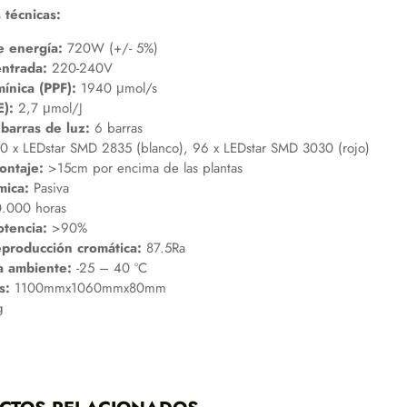
 técnicas:
 energía:
720W (+/- 5%)
entrada:
220-240V
mínica (PPF):
1940 μmol/s
E):
2,7 μmol/J
barras de luz:
6 barras
0 x LEDstar SMD 2835 (blanco), 96 x LEDstar SMD 3030 (rojo)
ontaje:
>15cm por encima de las plantas
mica:
Pasiva
.000 horas
otencia:
>90%
eproducción cromática:
87.5Ra
a ambiente:
-25 – 40 ºC
s:
1100mmx1060mmx80mm
g