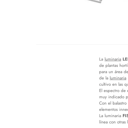
La
luminaria
L
de plantas hort
para un área d
de la
luminaria
cultivo en las 
El espectro de 
muy indicado pa
Con el balastro
elementos innec
La luminaria
FI
línea con otras