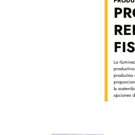
PRODU
PR
RE
FI
La ilumina
productivo
productos 
proporcion
la sosteni
opciones d