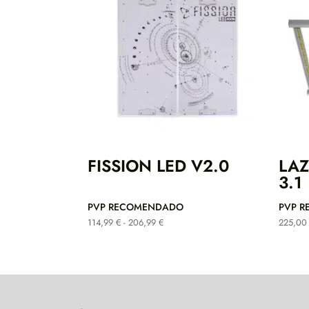
FISSION LED V2.0
LAZ
3.1
PVP RECOMENDADO
PVP 
Rango
114,99
€
-
206,99
€
225,0
de
precios:
desde
114,99 €
hasta
206,99 €