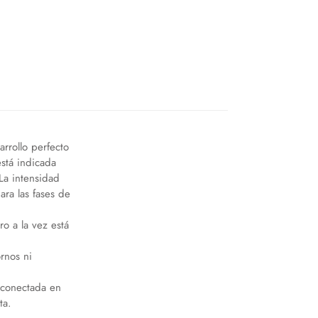
rrollo perfecto
stá indicada
La intensidad
ra las fases de
o a la vez está
rnos ni
 conectada en
ta.