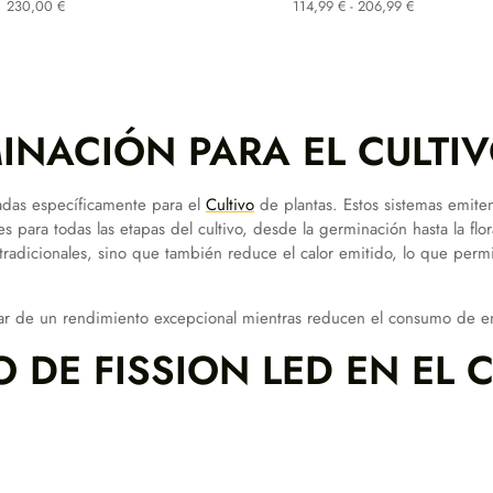
Rango
230,00
€
114,99
€
-
206,99
€
de
precios:
desde
114,99 €
hasta
206,99 €
MINACIÓN PARA EL CULTI
das específicamente para el
Cultivo
de plantas. Estos sistemas emite
les para todas las etapas del cultivo, desde la germinación hasta la fl
tradicionales, sino que también reduce el calor emitido, lo que per
utar de un rendimiento excepcional mientras reducen el consumo de e
 DE FISSION LED EN EL 