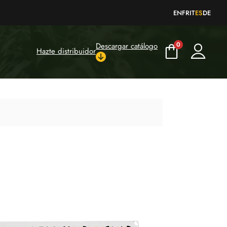
EN
FR
IT
ES
DE
0
Descargar catálogo
Hazte distribuidor