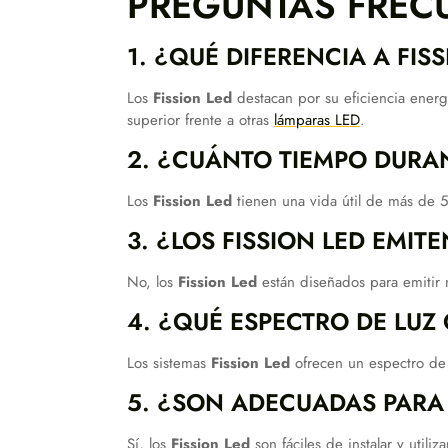
PREGUNTAS FRECU
1. ¿QUÉ DIFERENCIA A FIS
Los
Fission Led
destacan por su eficiencia energé
superior frente a otras
lámparas LED
.
2. ¿CUÁNTO TIEMPO DURAN
Los
Fission Led
tienen una vida útil de más de 5
3. ¿LOS FISSION LED EMI
No, los
Fission Led
están diseñados para emitir 
4. ¿QUÉ ESPECTRO DE LUZ
Los sistemas
Fission Led
ofrecen un espectro de l
5. ¿SON ADECUADAS PARA 
Sí, los
Fission Led
son fáciles de instalar y util