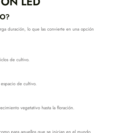
ION LED
DO?
arga duración, lo que las convierte en una opción
los de cultivo.
espacio de cultivo.
cimiento vegetativo hasta la floración.
s como para aquellos que se inician en el mundo