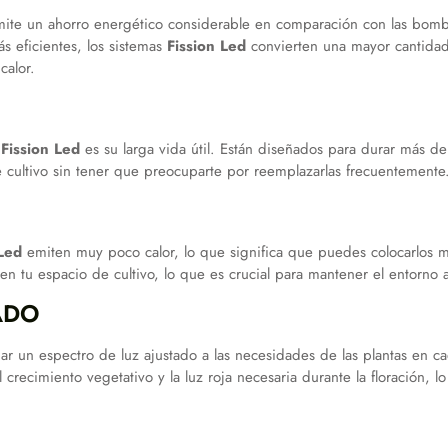
ite un ahorro energético considerable en comparación con las bombil
ás eficientes, los sistemas
Fission Led
convierten una mayor cantidad d
calor.
s
Fission Led
es su larga vida útil. Están diseñados para durar más d
 cultivo sin tener que preocuparte por reemplazarlas frecuentemente
 Led
emiten muy poco calor, lo que significa que puedes colocarlos m
 en tu espacio de cultivo, lo que es crucial para mantener el entorno 
ADO
r un espectro de luz ajustado a las necesidades de las plantas en ca
l crecimiento vegetativo y la luz roja necesaria durante la floración,